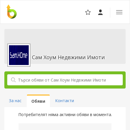
Отвор
навига
Сам Хоум Недвжими Имоти
За нас
Контакти
Обяви
Потребителят няма активни обяви в момента.